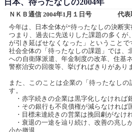
日本、待ったなしの2004年
ＮＫＢ通信 2004年1月１日号 代表
今年は、日本全体が“待ったなしの決断実
つまり、過去に先送りした課題の多くが
が引き延ばせなくなった」ということで
社会全体の「待ったなしの課題」では、
への自衛隊派遣、年金制度の改革、住基
警察治安の回復等、挙げればきりがあり
また、このことは企業の「待ったなしの
す。
・赤字続きの企業は黒字化しなければ
・その銀行も不良債権が減らなければ
・目標未達続きの営業は挽回劇がなけ
・衰退の一途を辿り続け、改善の兆しが
小か撤退