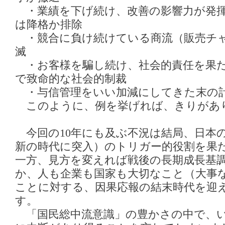
・業績を下げ続け、改善の影響力が発揮
は降格か排除
・競合に負け続けている商流（販売チ
滅
・お客様を騙し続け、社会的責任を果た
で致命的な社会的制裁
・与信管理をいい加減にしてきた末の計
このように、例を挙げれば、きりがあ
今回の10年にも及ぶ不況は結局、日本
新の時代に突入）のトリガー的役割を果
一方、見方を変えれば戦後の長期成長基
か、人も企業も国家も大切なこと（大事
ことに対する、因果応報の結末時代を迎
す。
「国民総中流意識」の豊かさの中で、い