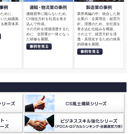
のために、
価格競争に陥らないため、
業界再編の中、統合した新
ていた組織風
CS強化方針を社員を巻き
企業の「企業理念・経営方
する教育体系
込んで作成。
針」浸透のため、全社員を
。
その方針を現場浸透するた
巻き込む仕組みを構築。
めに、全部署が一体となっ
その上で、経営方針を浸
た研修を展開。
透・具現化するための体系
的研修を展開。