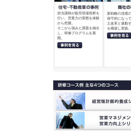
担当講師が販売現場視察を
新戦略の浸透
行い、営業力の実態を体験
保守的になっ
から把握。
土改革と連動
そこから強みと課題を抽出
を構築し実践
し、研修プログラムを展
開。