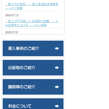
「教え方の技術」— 新人育成担当者教育
——のご提案
2026.07.13
「賃上げ不可能による倒産の危機」— 人
の生産性を上げる ——のご提案
2026.07.01
「AIの時代こそ必要な教育」— 探す力よ
り考える力 ——のご提案
2026.06.16
「Z世代からα世代へ」— 育成方法の変革
が必要——のご提案
2026.03.20
「次期幹部候補の育成」— １０年後を支
える人材育成——のご提案
2026.03.06
「真の値上げ交渉力」— 安易な交渉の危
険性——のご提案
2026.02.24
「モラル低下若手社員」— 自分で考える