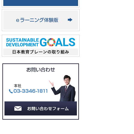
ための教育—のご提案
2026.02.09
「来期目標の設定」— 部門目標設定の鍵
—のご提案
2026.01.28
「AI・SNS世代の新入社員」— 育成のポ
イント—のご提案
2026.01.12
「新年度方針が浸透しない」— 難しい状
況と対応法—のご提案
2025.12.22
「AI時代の営業力」— 住宅営業の人間力
強化—のご提案
2025.12.05
「管理者の働き方改革」— 管理者が疲弊
している—のご提案
2025.11.24
「雑談力の強化」— 住宅営業の若手教育
—のご提案