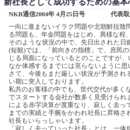
新社長として成功するための基本
NKB通信2004年 4月25日号 代表
一向に進まないイラク問題や北朝鮮拉致
る問題も、年金問題をはじめ、異様な程
そのような状況の中で、先日出された日
(短観)では、「前向きの指標」で、庶民
じる局面になっているとのことですが、
なか体感するまでには至らないように思
さて、今後もまだ厳しい状況が予測され
い期に突入しております。
私共のお客様の中でも、世代交代が多く
でスタートする会社が数多く見受けられ
による赤字決算が度重なり、寂しく去っ
までの実績と手腕をかわれ社長に昇格さ
社長もいらっしゃいます。
「寂しく去っていった社長」とは、一体