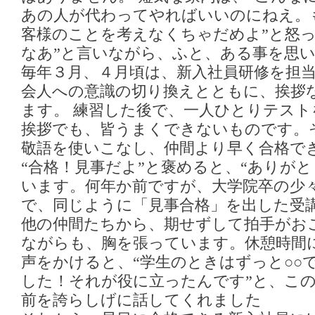
あの人が代わってやればいいのにねえ。
客様のことを考えなくちゃだめよ”と怒っ
なあ”と言いながら、ふと、ある事を思
毎年３月、４月頃は、新入社員研修を担
会人への意識の切り換えとともに、挨拶
ます。 練習した後で、一人ひとりテスト
挨拶でも、皆うまくできないものです。
敬語を使いこなし、仲間より早く合格で
“合格！見事だよ”と褒めると、“ありが
います。何年か前ですが、大学院卒の少
で、同じように「見事合格」を出した受
他の仲間たちから、期せずして拍手がお
ながらも、胸を張っています。休憩時間に
声をかけると、“学生のときはずっと○○
した！それが役に立ったんです”と、こ
前を誇らしげに話してくれました