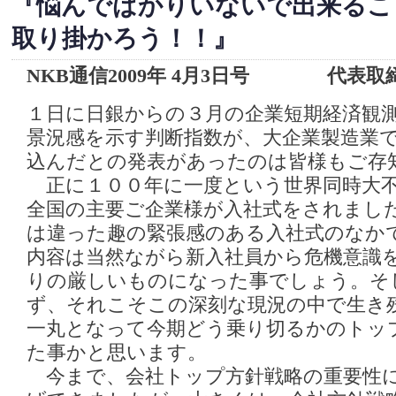
『悩んでばかりいないで出来るこ
取り掛かろう！！』
NKB通信2009年 4月3日号 代表取
１日に日銀からの３月の企業短期経済観測
景況感を示す判断指数が、大企業製造業
込んだとの発表があったのは皆様もご存
正に１００年に一度という世界同時大不
全国の主要ご企業様が入社式をされまし
は違った趣の緊張感のある入社式のなか
内容は当然ながら新入社員から危機意識
りの厳しいものになった事でしょう。そ
ず、それこそこの深刻な現況の中で生き
一丸となって今期どう乗り切るかのトッ
た事かと思います。
今まで、会社トップ方針戦略の重要性