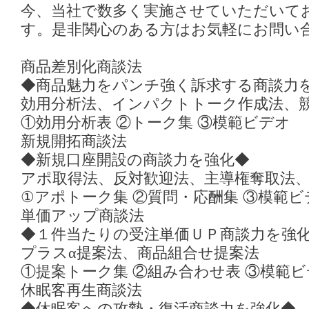
今、当社で数多く実施させていただいて
す。是非関心のある方はお気軽にお問い
商品差別化商談法
◆商品魅力をパンチ強く訴求する商談力
効用分析法、インパクトトーク作成法、
①効用分析表 ②トーク集 ③模範ビデオ
新規開拓商談法
◆新規口座開設の商談力を強化◆
アポ取得法、反対歓迎法、主導権奪取法
①アポトーク集 ②質問・応酬集 ③模範ビ
単価アップ商談法
◆１件当たりの受注単価ＵＰ商談力を強
プラスα提案法、商品組合せ提案法
①提案トーク集 ②組み合わせ表 ③模範
休眠客再生商談法