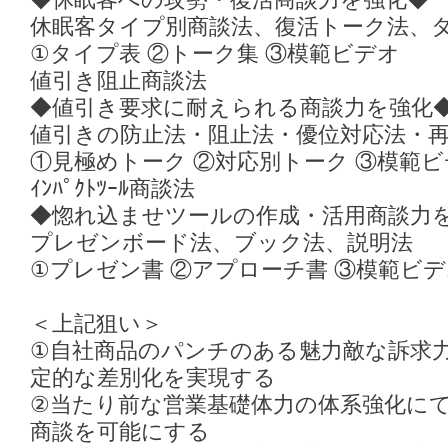
◆休眠客への攻勢・復活商談力を強化◆
休眠客タイプ別商談法、復活トーク法、
①タイプ表 ②トーク集 ③模範ビデオ
値引き阻止商談法
◆値引き要求に耐えられる商談力を強化
値引きの防止法・阻止法・優位対応法・
①見極めトーク ②対応別トーク ③模範
ｲﾝﾊﾟｸﾄﾂｰﾙ商談法
◆惚れ込ませツールの作成・活用商談力
プレゼンボード法、ブック法、説明法
①プレゼン書 ②アプローチ書 ③模範ビデ
＜上記狙い＞
①自社商品のパンチのある魅力敵な訴求
定的な差別化を実現する
②当たり前な営業基礎体力の体系強化に
商談を可能にする