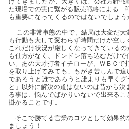
げてきましたが、大きくは、会社方針戦
た現場での実に繋がる販売戦略による「
も重要になってくるのではないでしょう
この非常事態の中で、結局は大変だ大
も行動も大して変わらず時間だけが空し
これだけ状況が厳しくなってきているの
も仕方がなく、ドンドン落ち込むだけで
い。あの天才打者イチローが、ＷＢＣで
を取り上げてみても、もがき苦しんで這
であろうと誰であろうと誰よりも早くグ
と」以外に解決の道はないのは昔から決
る事は、悩んでばかりいないで出来るこ
掛かることです。
そこで勝てる営業のコツとして効果的
ましょう
！