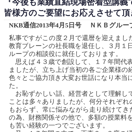
『今後も業績直結現場密着型講義
皆様方のご要望にお応えさせて頂
NKB通信2013年4月5日号 ＮＫＢグル
私事ですがこの度２月で還暦を迎えまし
教育ブレーンの社長職を退任し、３月１
ループの相談役に就任しております。
思えば４３歳で創設して、１７年間代表
ましたが、立ち上げ当初の各ご企業様の
色々とご協力頂き大変お世話になり本当
た。
お恥ずかしい話、経営者として理解し
ことは多々ありましたが、何分それぞれ
もおらず、常に悩みながら走り続けてき
の為、財務関係その他で、多額の授業料
も苦い経験の一つでございます。